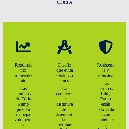
cliente
Rendimie
Diseño
Resistenc
nto
que evita
ia y
sobresalie
obstrucci
robustez
nte
ones
Las
Las
La
bombas
bombas
caracterís
Eddy
de Eddy
tica
Pump
Pump
distintiva
están
pueden
del
fabricada
manejar
diseño de
s con
volúmene
las
materiale
s
bombas
s