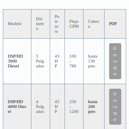
Po
Diá
te
Flujo
Cabez
Modelo
metr
PDF
nc
GPM
a
o
ia
D
es
DSP/HD
3
43
100
hasta
3000
Pulg
H
-
130
ca
Diesel
adas
P
780
pies
rg
ar
D
es
DSP/HD
4
43
250
hasta
4000 Dies
Pulg
H
-
200
ca
el
adas
P
1200
pies
rg
ar