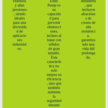
extensos
Eddy
duraderos
y altas
Pump es
, que
presiones
su
incluyen
, siendo
capacida
aleacione
ideales
d para
s de
para una
prevenir
cromo de
diversida
obstrucci
alta
d de
ones,
resistenci
aplicacio
incluso al
a,
nes
tratar con
garantiza
industrial
sólidos
ndo una
es.
de gran
vida útil
tamaño.
prolonga
Esta
da.
caracterís
tica no
solo
mejora su
eficiencia
, sino que
también
aumenta
la
seguridad
durante