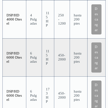
D
11
es
DSP/HD
4
250
hasta
5
4000 Dies
Pulg
-
200
ca
H
el
adas
1200
pies
rg
P
ar
D
11
es
DSP/HD
6
hasta
5
450-
6000 Dies
Pulg
200
ca
H
2000
el
adas
pies
rg
P
ar
D
17
es
DSP/HD
6
hasta
3
450-
6000 Dies
Pulg
200
ca
H
2000
el
adas
pies
rg
P
ar