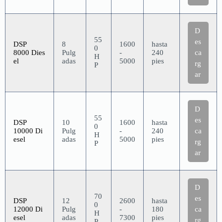
D
55
es
DSP
8
1600
hasta
0
8000 Dies
Pulg
-
240
ca
H
el
adas
5000
pies
rg
P
ar
D
55
es
DSP
10
1600
hasta
0
10000 Di
Pulg
-
240
ca
H
esel
adas
5000
pies
rg
P
ar
D
70
es
DSP
12
2600
hasta
0
12000 Di
Pulg
-
180
ca
H
esel
adas
7300
pies
rg
P