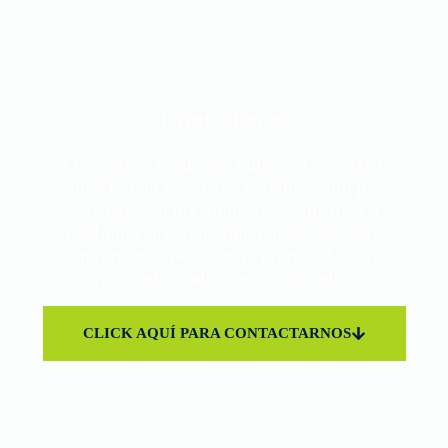
Contáctenos
Si necesitas ayuda, no dudes en ponerte en
contacto con nosotros. Estamos aquí para
asistirte con presupuestos, consultas o
cualquier pregunta que tengas. Nuestro
equipo de expertos está preparado para
responder todas tus inquietudes.
CLICK AQUÍ PARA CONTACTARNOS