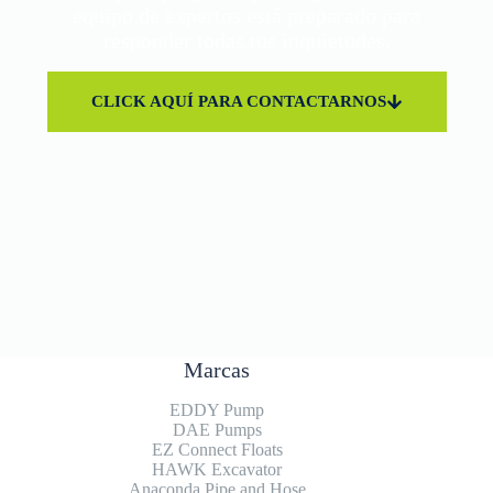
equipo de expertos está preparado para
responder todas tus inquietudes.
CLICK AQUÍ PARA CONTACTARNOS
Marcas
EDDY Pump
DAE Pumps
EZ Connect Floats
HAWK Excavator
Anaconda Pipe and Hose