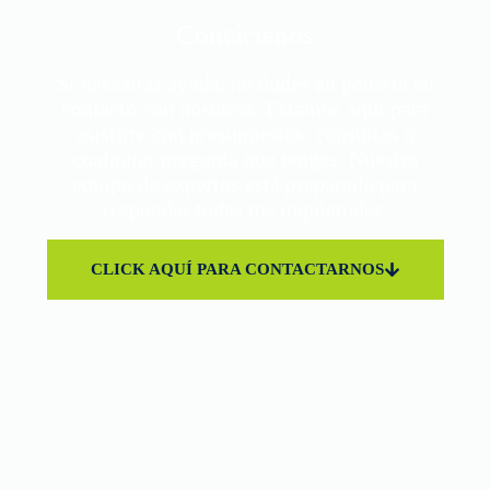
Contáctenos
Si necesitas ayuda, no dudes en ponerte en
contacto con nosotros. Estamos aquí para
asistirte con presupuestos, consultas o
cualquier pregunta que tengas. Nuestro
equipo de expertos está preparado para
responder todas tus inquietudes.
CLICK AQUÍ PARA CONTACTARNOS