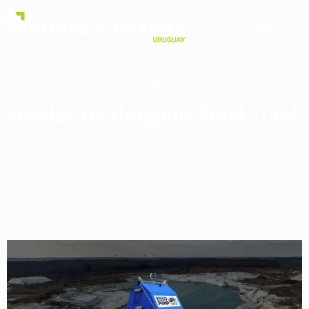
EQUIPOS
Sondas de dragado DSH -DSE