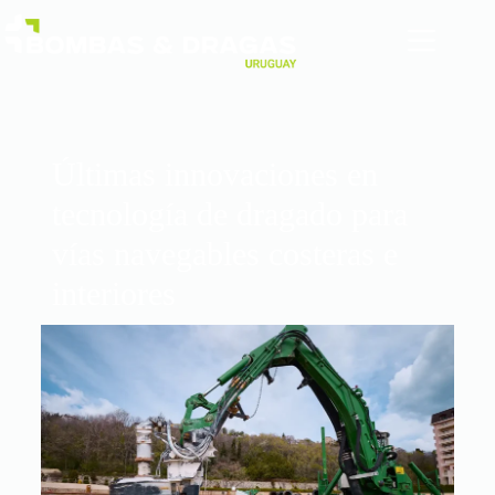
Últimas innovaciones en
tecnología de dragado para
vías navegables costeras e
interiores